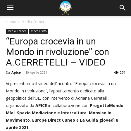
Home
Media Corner
Media Corner
Video e foto
“Europa crocevia in un
Mondo in rivoluzione” con
A.CERRETELLI – VIDEO
Da
Apice
-
10 Aprile 2021
274
Vi presentiamo il video dell’incontro “Europa crocevia in un
Mondo in rivoluzione”, l’appuntamento dedicato alla
geopolitica dell’UE, con intervento di Adriana Cerretelli,
organizzato da
APICE
in collaborazione con
ProgettoMondo
Mlal
,
Spazio Mediazione e Intercultura
,
Monviso in
Movimento
,
Europe Direct Cuneo
e
La Guida
giovedì 8
aprile 2021
.