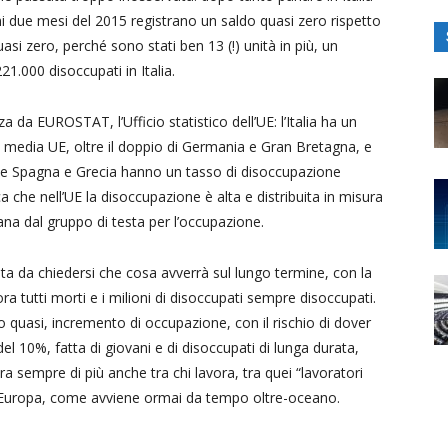
rimi due mesi del 2015 registrano un saldo quasi zero rispetto
uasi zero, perché sono stati ben 13 (!) unità in più, un
1.000 disoccupati in Italia.
a da EUROSTAT, l’Ufficio statistico dell’UE: l’Italia ha un
a media UE, oltre il doppio di Germania e Gran Bretagna, e
ove Spagna e Grecia hanno un tasso di disoccupazione
ca che nell’UE la disoccupazione è alta e distribuita in misura
tana dal gruppo di testa per l’occupazione.
a da chiedersi che cosa avverrà sul lungo termine, con la
a tutti morti e i milioni di disoccupati sempre disoccupati.
o quasi, incremento di occupazione, con il rischio di dover
 10%, fatta di giovani e di disoccupati di lunga durata,
tra sempre di più anche tra chi lavora, tra quei “lavoratori
 Europa, come avviene ormai da tempo oltre-oceano.