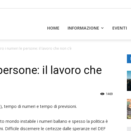
piceuropa
HOME
INFORMAZIONE
EVENTI
ro i numeri le persone: il lavoro che non c’è
persone: il lavoro che
1469
 tempo di numeri e tempo di previsioni.
o mondo instabile i numeri ballano e spesso la politica è
i. Difficile discernere le certezze dalle speranze nel DEF