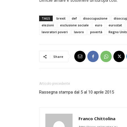
Difficile amare e sostenere un’Europa così.
TAGS
brexit
def
disoccupazione
disoccup
elezioni
esclusione sociale
euro
eurostat
lavoratori poveri
lavoro
povertà
Regno Unit
Share
Articolo precedente
Rassegna stampa dal 5 al 10 aprile 2015
Franco Chittolina
http://www.apiceuropa.eu