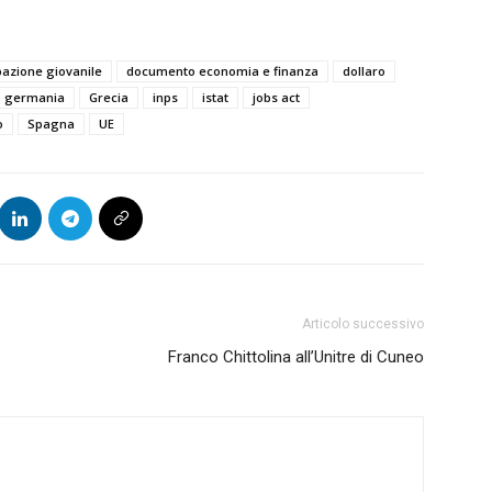
azione giovanile
documento economia e finanza
dollaro
germania
Grecia
inps
istat
jobs act
o
Spagna
UE
Articolo successivo
Franco Chittolina all’Unitre di Cuneo