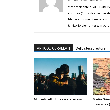
Vicepresidente di APICEUROPA, 
europee (Consiglio dei minist
Istituzioni comunitarie e la soc
territorio piemontese, in part
ARTICOLI CORRELATI
Dello stesso autore
Migranti nell’UE: invasori e invasati
Medio Orien
in vacanza (