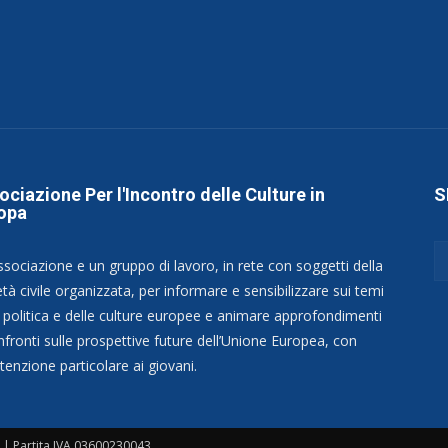
ociazione Per l'Incontro delle Culture in
S
opa
ssociazione e un gruppo di lavoro, in rete con soggetti della
tà civile organizzata, per informare e sensibilizzare sui temi
a politica e delle culture europee e animare approfondimenti
nfronti sulle prospettive future dell’Unione Europea, con
tenzione particolare ai giovani.
| Partita IVA 03600230043