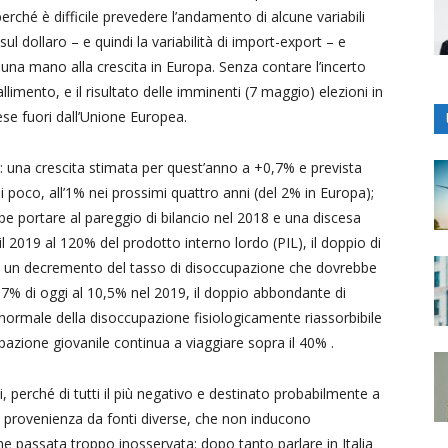
ché è difficile prevedere l’andamento di alcune variabili
ul dollaro – e quindi la variabilità di import-export – e
 una mano alla crescita in Europa. Senza contare l’incerto
allimento, e il risultato delle imminenti (7 maggio) elezioni in
se fuori dall’Unione Europea.
a: una crescita stimata per quest’anno a +0,7% e prevista
poco, all’1% nei prossimi quattro anni (del 2% in Europa);
be portare al pareggio di bilancio nel 2018 e una discesa
l 2019 al 120% del prodotto interno lordo (PIL), il doppio di
ne, un decremento del tasso di disoccupazione che dovrebbe
2,7% di oggi al 10,5% nel 2019, il doppio abbondante di
 normale della disoccupazione fisiologicamente riassorbibile
pazione giovanile continua a viaggiare sopra il 40% .
 perché di tutti il più negativo e destinato probabilmente a
in provenienza da fonti diverse, che non inducono
ne passata troppo inosservata: dopo tanto parlare in Italia