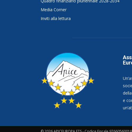
Quadro finanziario pluriennale 2028-2034
Media Corner
Inviti alla lettura
Ass
Eur
Un’a
socie
dell
e co
un’at
© 2026 APICEUROPA ETS - Codice Fiscale 97660560018 