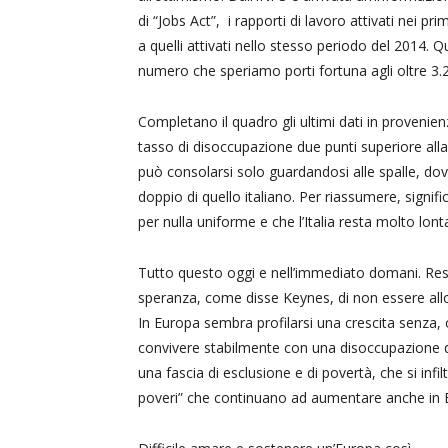
di “Jobs Act”, i rapporti di lavoro attivati nei p
a quelli attivati nello stesso periodo del 2014. Q
numero che speriamo porti fortuna agli oltre 3.22
Completano il quadro gli ultimi dati in provenienz
tasso di disoccupazione due punti superiore all
può consolarsi solo guardandosi alle spalle, d
doppio di quello italiano. Per riassumere, signifi
per nulla uniforme e che l’Italia resta molto lon
Tutto questo oggi e nell’immediato domani. Rest
speranza, come disse Keynes, di non essere allor
In Europa sembra profilarsi una crescita senza, 
convivere stabilmente con una disoccupazione del
una fascia di esclusione e di povertà, che si infil
poveri” che continuano ad aumentare anche in