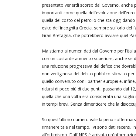
presentato venerdì scorso dal Governo, anche per
importanti come quella dell’evoluzione dell’euro s
quella del costo del petrolio che sta oggi dando
esito dell’incognita Grecia, sempre sull’orlo del f
Gran Bretagna, che potrebbero avviare quel Pae
Ma stiamo ai numeri dati dal Governo per l’Itali
con un costante aumento superiore, anche se di 
una riduzione progressiva del deficit che dovreb
non vertiginosa del debito pubblico stimato per i
quello convenuto con i partner europei e, infi
ridursi di poco più di due punti, passando dal 1
quella che una volta era considerata una soglia
in tempi brevi. Senza dimenticare che la disoccu
Su quest’ultimo numero vale la pena soffermarsi,
rimanere tale nel tempo. Vi sono dati recenti, 
all’ottimismo. Dall’INPS è arrivata un’informazio