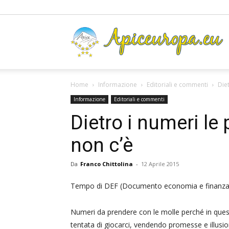
A
Home
Informazione
Editoriali e commenti
Diet
Informazione
Editoriali e commenti
Dietro i numeri le 
non c’è
Da
Franco Chittolina
-
12 Aprile 2015
Tempo di DEF (Documento economia e finanza),
Numeri da prendere con le molle perché in quest
tentata di giocarci, vendendo promesse e illusion