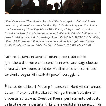
Libya Celebrates "Tripolitanian Republic" Declared against Colonial Rule A
celebratory atmosphere pervades the city of Msallata, Libya, on the ninety-
third anniversary of the Republic of Tripolitania, a Libyan territory which
formally declared its independence during Italian colonial rule. A silhouette of
crowds raising guns and Libyan flags. Photo ID 496460. 19/11/2011. Msallata,
Libya. UN Photo/Iason Foounten. www.unmultimedia.org/photo/ License:
Attribution-NonCommercial-NoDerivs 2.0 Generic (CC BY-NC-ND 2.0)
Mentre la guerra in Ucraina continua con il suo carico
giornaliero di orrori e con i continui interrogativi sugli obiettivi
di una tale invasione, a sud del Mediterraneo si accumulano
tensioni e segnali di instabilità poco incoraggianti.
È il caso della Libia, il Paese più esteso del Nord Africa, tornato
sotto i riflettori dell’attualità con le ingenti manifestazioni di
protesta, ad Est e ad Ovest del Paese, per l’aumento del costo
della vita e per le persistenti, lunghe e quotidiane interruzioni di