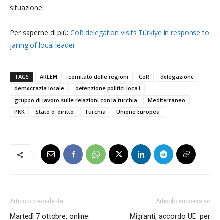
situazione.
Per saperne di più:
CoR delegation visits Türkiye in response to
jailing of local leader
TAGS
ARLEM
comitato delle regioni
CoR
delegazione
democrazia locale
detenzione politici locali
gruppo di lavoro sulle relazioni con la turchia
Mediterraneo
PKK
Stato di diritto
Turchia
Unione Europea
Articolo precedente
Articolo successivo
Martedì 7 ottobre, online:
Migranti, accordo UE per