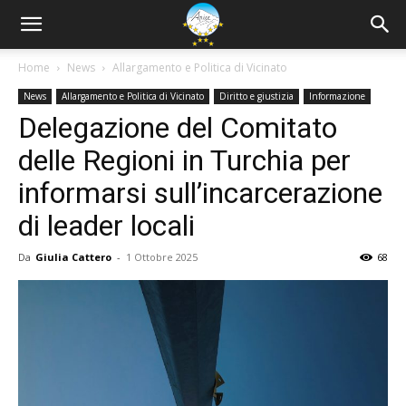
Home
News
Allargamento e Politica di Vicinato
News
Allargamento e Politica di Vicinato
Diritto e giustizia
Informazione
Delegazione del Comitato
delle Regioni in Turchia per
informarsi sull’incarcerazione
di leader locali
Da
Giulia Cattero
-
1 Ottobre 2025
68