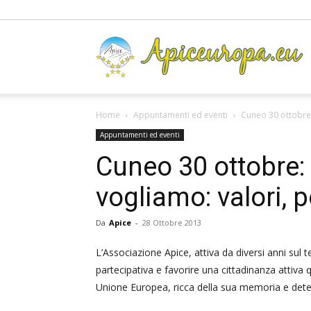
A
Home
Appuntamenti ed eventi
Cuneo 30 ottobre: 
Appuntamenti ed eventi
Cuneo 30 ottobre:
vogliamo: valori, po
Da
Apice
-
28 Ottobre 2013
L’Associazione Apice, attiva da diversi anni sul t
partecipativa e favorire una cittadinanza attiva 
Unione Europea, ricca della sua memoria e deter