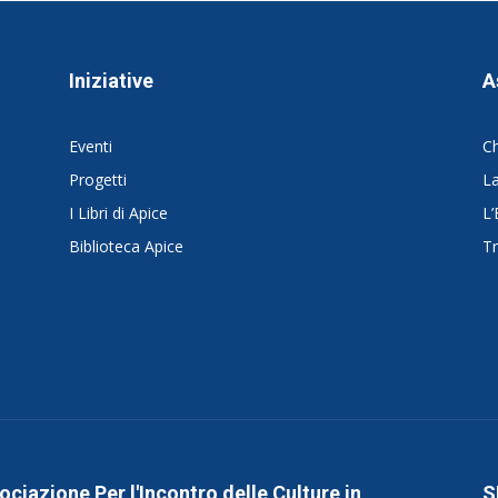
Iniziative
A
Eventi
C
Progetti
La
I Libri di Apice
L’
Biblioteca Apice
Tr
ociazione Per l'Incontro delle Culture in
S