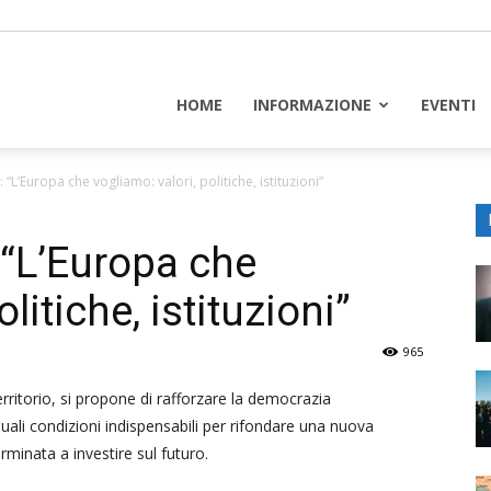
piceuropa
HOME
INFORMAZIONE
EVENTI
“L’Europa che vogliamo: valori, politiche, istituzioni”
 “L’Europa che
litiche, istituzioni”
965
erritorio, si propone di rafforzare la democrazia
quali condizioni indispensabili per rifondare una nuova
minata a investire sul futuro.