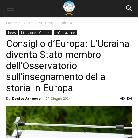
Home
News
Istruzione e Cultura
News
Istruzione e Cultura
Informazione
Consiglio d’Europa: L’Ucraina
diventa Stato membro
dell’Osservatorio
sull’insegnamento della
storia in Europa
Da
Denise Arneodo
-
27 Giugno 2024
106