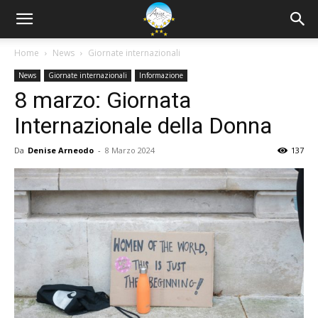
Home
News
Giornate internazionali
News
Giornate internazionali
Informazione
8 marzo: Giornata
Internazionale della Donna
Da
Denise Arneodo
-
8 Marzo 2024
137