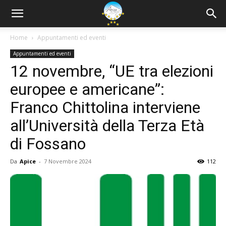
Home
Appuntamenti ed eventi
Appuntamenti ed eventi
12 novembre, “UE tra elezioni
europee e americane”:
Franco Chittolina interviene
all’Università della Terza Età
di Fossano
Da
Apice
-
7 Novembre 2024
112