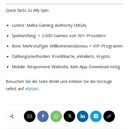
Quick facts zu Ally Spin:
Lizenz: Malta Gaming Authority (MGA)
Spielumfang: > 2.000 Games von 30+ Providern
Boni: Mehrstufiger Willkommensbonus + VIP-Programm
Zahlungsmethoden: Kreditkarte, eWallets, Krypto
Mobile: Responsive Website, kein App-Download nötig
Besuchen Sie die Seite direkt und erleben Sie die Vorzüge
selbst auf
allyspin
.