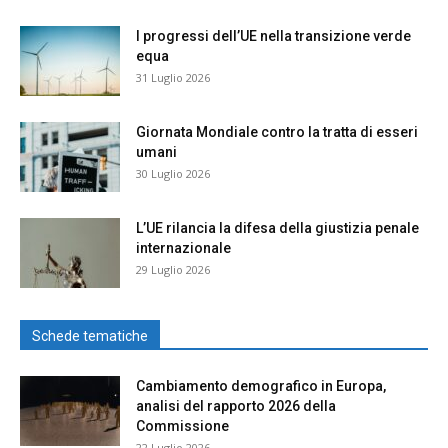
I progressi dell’UE nella transizione verde
equa
31 Luglio 2026
Giornata Mondiale contro la tratta di esseri
umani
30 Luglio 2026
L’UE rilancia la difesa della giustizia penale
internazionale
29 Luglio 2026
Schede tematiche
Cambiamento demografico in Europa,
analisi del rapporto 2026 della
Commissione
22 Luglio 2026