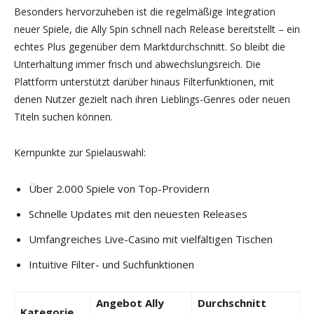
Besonders hervorzuheben ist die regelmäßige Integration
neuer Spiele, die Ally Spin schnell nach Release bereitstellt – ein
echtes Plus gegenüber dem Marktdurchschnitt. So bleibt die
Unterhaltung immer frisch und abwechslungsreich. Die
Plattform unterstützt darüber hinaus Filterfunktionen, mit
denen Nutzer gezielt nach ihren Lieblings-Genres oder neuen
Titeln suchen können.
Kernpunkte zur Spielauswahl:
Über 2.000 Spiele von Top-Providern
Schnelle Updates mit den neuesten Releases
Umfangreiches Live-Casino mit vielfältigen Tischen
Intuitive Filter- und Suchfunktionen
Angebot Ally
Durchschnitt
Kategorie