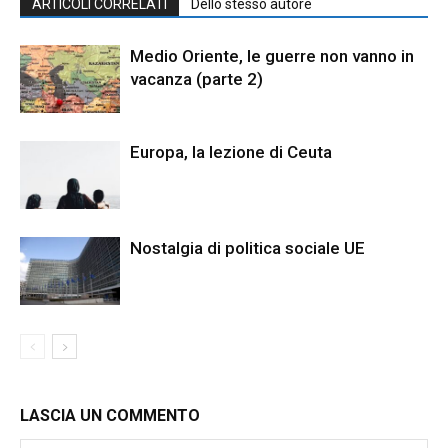
ARTICOLI CORRELATI
Dello stesso autore
Medio Oriente, le guerre non vanno in
vacanza (parte 2)
Europa, la lezione di Ceuta
Nostalgia di politica sociale UE
LASCIA UN COMMENTO