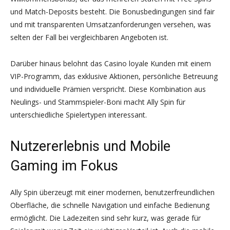
und Match-Deposits besteht. Die Bonusbedingungen sind fair
und mit transparenten Umsatzanforderungen versehen, was
selten der Fall bei vergleichbaren Angeboten ist.
Darüber hinaus belohnt das Casino loyale Kunden mit einem
VIP-Programm, das exklusive Aktionen, persönliche Betreuung
und individuelle Prämien verspricht. Diese Kombination aus
Neulings- und Stammspieler-Boni macht Ally Spin für
unterschiedliche Spielertypen interessant.
Nutzererlebnis und Mobile
Gaming im Fokus
Ally Spin überzeugt mit einer modernen, benutzerfreundlichen
Oberfläche, die schnelle Navigation und einfache Bedienung
ermöglicht. Die Ladezeiten sind sehr kurz, was gerade für