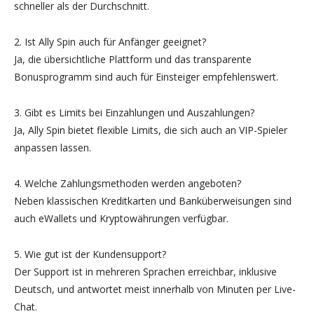
schneller als der Durchschnitt.
2. Ist Ally Spin auch für Anfänger geeignet?
Ja, die übersichtliche Plattform und das transparente
Bonusprogramm sind auch für Einsteiger empfehlenswert.
3. Gibt es Limits bei Einzahlungen und Auszahlungen?
Ja, Ally Spin bietet flexible Limits, die sich auch an VIP-Spieler
anpassen lassen.
4. Welche Zahlungsmethoden werden angeboten?
Neben klassischen Kreditkarten und Banküberweisungen sind
auch eWallets und Kryptowährungen verfügbar.
5. Wie gut ist der Kundensupport?
Der Support ist in mehreren Sprachen erreichbar, inklusive
Deutsch, und antwortet meist innerhalb von Minuten per Live-
Chat.