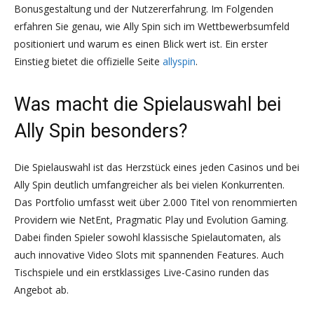
Bonusgestaltung und der Nutzererfahrung. Im Folgenden
erfahren Sie genau, wie Ally Spin sich im Wettbewerbsumfeld
positioniert und warum es einen Blick wert ist. Ein erster
Einstieg bietet die offizielle Seite
allyspin
.
Was macht die Spielauswahl bei
Ally Spin besonders?
Die Spielauswahl ist das Herzstück eines jeden Casinos und bei
Ally Spin deutlich umfangreicher als bei vielen Konkurrenten.
Das Portfolio umfasst weit über 2.000 Titel von renommierten
Providern wie NetEnt, Pragmatic Play und Evolution Gaming.
Dabei finden Spieler sowohl klassische Spielautomaten, als
auch innovative Video Slots mit spannenden Features. Auch
Tischspiele und ein erstklassiges Live-Casino runden das
Angebot ab.