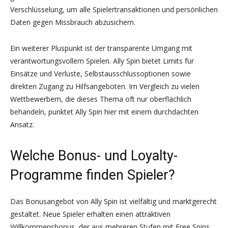
Verschlüsselung, um alle Spielertransaktionen und persönlichen
Daten gegen Missbrauch abzusichern.
Ein weiterer Pluspunkt ist der transparente Umgang mit
verantwortungsvollem Spielen. Ally Spin bietet Limits für
Einsätze und Verluste, Selbstausschlussoptionen sowie
direkten Zugang zu Hilfsangeboten. Im Vergleich zu vielen
Wettbewerbern, die dieses Thema oft nur oberflächlich
behandeln, punktet Ally Spin hier mit einem durchdachten
Ansatz.
Welche Bonus- und Loyalty-
Programme finden Spieler?
Das Bonusangebot von Ally Spin ist vielfältig und marktgerecht
gestaltet. Neue Spieler erhalten einen attraktiven
Willkommensbonus, der aus mehreren Stufen mit Free Spins