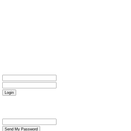
Sign in
Benvenuto! Accedi al tuo account
il tuo username
la tua password
Forgot your password? Get help
Password recovery
Recupera la tua password
La tua email