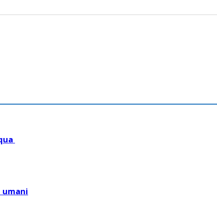
equa
i umani