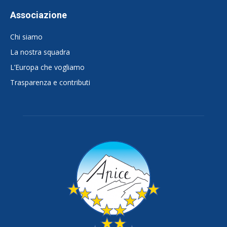
Associazione
Chi siamo
La nostra squadra
L’Europa che vogliamo
Trasparenza e contributi