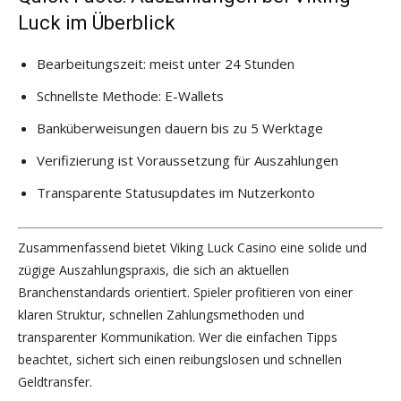
Luck im Überblick
Bearbeitungszeit: meist unter 24 Stunden
Schnellste Methode: E-Wallets
Banküberweisungen dauern bis zu 5 Werktage
Verifizierung ist Voraussetzung für Auszahlungen
Transparente Statusupdates im Nutzerkonto
Zusammenfassend bietet Viking Luck Casino eine solide und
zügige Auszahlungspraxis, die sich an aktuellen
Branchenstandards orientiert. Spieler profitieren von einer
klaren Struktur, schnellen Zahlungsmethoden und
transparenter Kommunikation. Wer die einfachen Tipps
beachtet, sichert sich einen reibungslosen und schnellen
Geldtransfer.