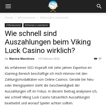
Home
Informazione
Editoriali e commenti
Informazione
Editoriali e commenti
Wie schnell sind
Auszahlungen beim Viking
Luck Casino wirklich?
Da
Marina Marchisio
-
16 Febbraio 2026
17
Als erfahrener SEO-Kopiraft mit zehn Jahren Expertise im
iGaming-Bereich beschäftige ich mich intensiv mit den
Zahlungsmodalitäten von Online-Casinos. Gerade bei Neu-
oder Wenigspielern steht die Geschwindigkeit der
Auszahlungen oft im Fokus. In diesem Beitrag analysiere ich,
wie schnell Viking Luck Casino tatsächlich Auszahlungen
bearbeitet und worauf Spieler achten sollten.