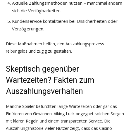
Aktuelle Zahlungsmethoden nutzen – manchmal ändern
sich die Verfügbarkeiten.
Kundenservice kontaktieren bei Unsicherheiten oder
Verzögerungen.
Diese Maßnahmen helfen, den Auszahlungsprozess
reibungslos und zügig zu gestalten.
Skeptisch gegenüber
Wartezeiten? Fakten zum
Auszahlungsverhalten
Manche Spieler befürchten lange Wartezeiten oder gar das
Einfrieren von Gewinnen. Viking Luck begegnet solchen Sorgen
mit klaren Regeln und einem transparenten Service. Die
Auszahlungshistorie vieler Nutzer zeigt, dass das Casino