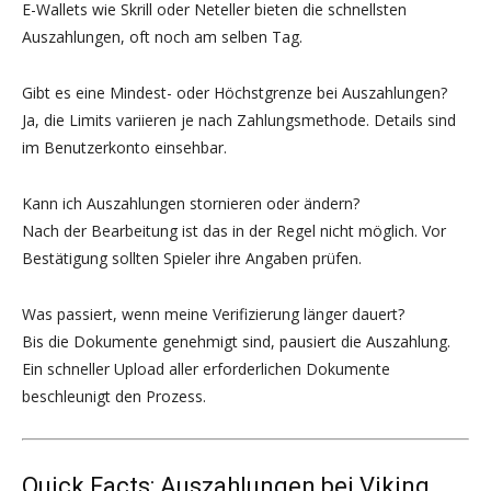
E-Wallets wie Skrill oder Neteller bieten die schnellsten
Auszahlungen, oft noch am selben Tag.
Gibt es eine Mindest- oder Höchstgrenze bei Auszahlungen?
Ja, die Limits variieren je nach Zahlungsmethode. Details sind
im Benutzerkonto einsehbar.
Kann ich Auszahlungen stornieren oder ändern?
Nach der Bearbeitung ist das in der Regel nicht möglich. Vor
Bestätigung sollten Spieler ihre Angaben prüfen.
Was passiert, wenn meine Verifizierung länger dauert?
Bis die Dokumente genehmigt sind, pausiert die Auszahlung.
Ein schneller Upload aller erforderlichen Dokumente
beschleunigt den Prozess.
Quick Facts: Auszahlungen bei Viking