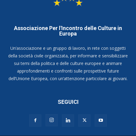
Associazione Per l'Incontro delle Culture in
Europa
Un’associazione e un gruppo di lavoro, in rete con soggetti
della società civile organizzata, per informare e sensibilizzare
sui temi della politica e delle culture europee e animare
approfondimenti e confronti sulle prospettive future
dell’Unione Europea, con un’attenzione particolare ai giovani.
SEGUICI