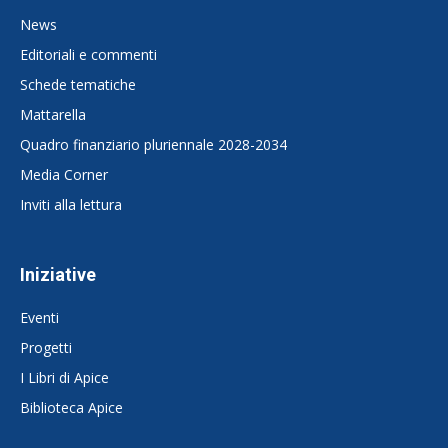
News
Editoriali e commenti
Schede tematiche
Mattarella
Quadro finanziario pluriennale 2028-2034
Media Corner
Inviti alla lettura
Iniziative
Eventi
Progetti
I Libri di Apice
Biblioteca Apice