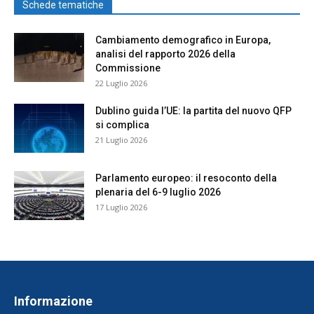
Schede tematiche
Cambiamento demografico in Europa,
analisi del rapporto 2026 della
Commissione
22 Luglio 2026
Dublino guida l’UE: la partita del nuovo QFP
si complica
21 Luglio 2026
Parlamento europeo: il resoconto della
plenaria del 6-9 luglio 2026
17 Luglio 2026
Informazione