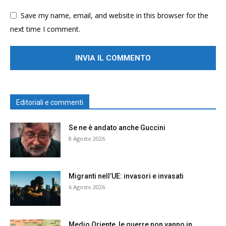
Save my name, email, and website in this browser for the
next time I comment.
Editoriali e commenti
Se ne è andato anche Guccini
8 Agosto 2026
Migranti nell’UE: invasori e invasati
6 Agosto 2026
Medio Oriente, le guerre non vanno in