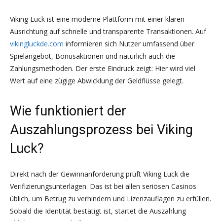
Viking Luck ist eine moderne Plattform mit einer klaren
Ausrichtung auf schnelle und transparente Transaktionen. Auf
vikingluckde.com
informieren sich Nutzer umfassend über
Spielangebot, Bonusaktionen und natürlich auch die
Zahlungsmethoden. Der erste Eindruck zeigt: Hier wird viel
Wert auf eine zügige Abwicklung der Geldflüsse gelegt.
Wie funktioniert der
Auszahlungsprozess bei Viking
Luck?
Direkt nach der Gewinnanforderung prüft Viking Luck die
Verifizierungsunterlagen. Das ist bei allen seriösen Casinos
üblich, um Betrug zu verhindern und Lizenzauflagen zu erfüllen.
Sobald die Identität bestätigt ist, startet die Auszahlung