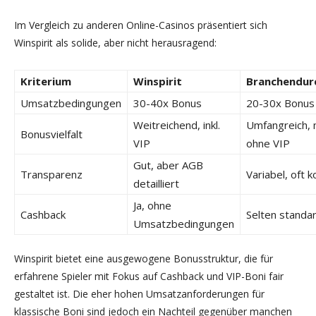
Im Vergleich zu anderen Online-Casinos präsentiert sich
Winspirit als solide, aber nicht herausragend:
Kriterium
Winspirit
Branchendur
Umsatzbedingungen
30-40x Bonus
20-30x Bonus
Weitreichend, inkl.
Umfangreich, 
Bonusvielfalt
VIP
ohne VIP
Gut, aber AGB
Transparenz
Variabel, oft 
detailliert
Ja, ohne
Cashback
Selten standa
Umsatzbedingungen
Winspirit bietet eine ausgewogene Bonusstruktur, die für
erfahrene Spieler mit Fokus auf Cashback und VIP-Boni fair
gestaltet ist. Die eher hohen Umsatzanforderungen für
klassische Boni sind jedoch ein Nachteil gegenüber manchen