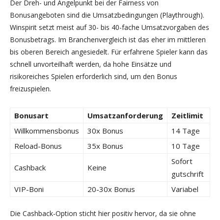
Der Dreh- und Angelpunkt bei der Fairness von
Bonusangeboten sind die Umsatzbedingungen (Playthrough).
Winspirit setzt meist auf 30- bis 40-fache Umsatzvorgaben des
Bonusbetrags. Im Branchenvergleich ist das eher im mittleren
bis oberen Bereich angesiedelt. Für erfahrene Spieler kann das
schnell unvorteilhaft werden, da hohe Einsätze und
risikoreiches Spielen erforderlich sind, um den Bonus
freizuspielen.
Bonusart
Umsatzanforderung
Zeitlimit
Willkommensbonus
30x Bonus
14 Tage
Reload-Bonus
35x Bonus
10 Tage
Sofort
Cashback
Keine
gutschrift
VIP-Boni
20-30x Bonus
Variabel
Die Cashback-Option sticht hier positiv hervor, da sie ohne