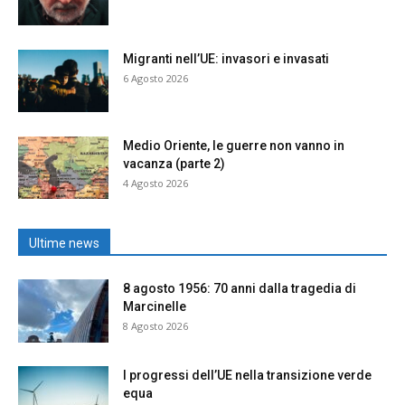
Migranti nell’UE: invasori e invasati
6 Agosto 2026
Medio Oriente, le guerre non vanno in
vacanza (parte 2)
4 Agosto 2026
Ultime news
8 agosto 1956: 70 anni dalla tragedia di
Marcinelle
8 Agosto 2026
I progressi dell’UE nella transizione verde
equa