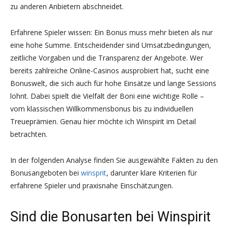
zu anderen Anbietern abschneidet.
Erfahrene Spieler wissen: Ein Bonus muss mehr bieten als nur
eine hohe Summe. Entscheidender sind Umsatzbedingungen,
zeitliche Vorgaben und die Transparenz der Angebote. Wer
bereits zahlreiche Online-Casinos ausprobiert hat, sucht eine
Bonuswelt, die sich auch für hohe Einsätze und lange Sessions
lohnt. Dabei spielt die Vielfalt der Boni eine wichtige Rolle –
vom klassischen Willkommensbonus bis zu individuellen
Treueprämien. Genau hier möchte ich Winspirit im Detail
betrachten.
In der folgenden Analyse finden Sie ausgewählte Fakten zu den
Bonusangeboten bei
winsprit
, darunter klare Kriterien für
erfahrene Spieler und praxisnahe Einschätzungen.
Sind die Bonusarten bei Winspirit