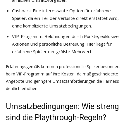
ähnlichen Umsatzvorgaben.
Cashback: Eine interessante Option für erfahrene
Spieler, da ein Teil der Verluste direkt erstattet wird,
ohne komplizierte Umsatzbedingungen.
VIP-Programm: Belohnungen durch Punkte, exklusive
Aktionen und persönliche Betreuung. Hier liegt für
erfahrene Spieler der größte Mehrwert.
Erfahrungsgemäß kommen professionelle Spieler besonders
beim VIP-Programm auf ihre Kosten, da maßgeschneiderte
Angebote und geringere Umsatzanforderungen die Fairness
deutlich erhöhen.
Umsatzbedingungen: Wie streng
sind die Playthrough-Regeln?