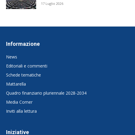
17 Luglio 2026
Informazione
News
Editoriali e commenti
Schede tematiche
Mattarella
Quadro finanziario pluriennale 2028-2034
Media Corner
Inviti alla lettura
Iniziative