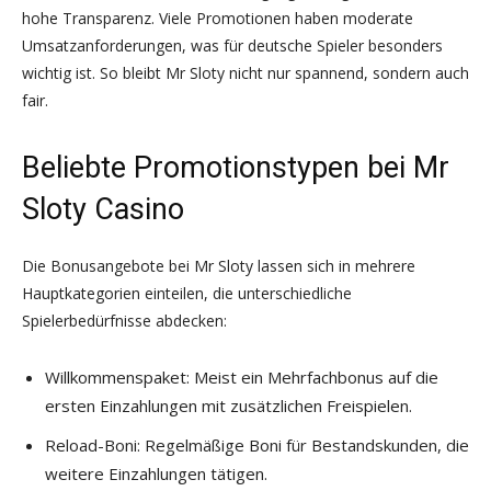
hohe Transparenz. Viele Promotionen haben moderate
Umsatzanforderungen, was für deutsche Spieler besonders
wichtig ist. So bleibt Mr Sloty nicht nur spannend, sondern auch
fair.
Beliebte Promotionstypen bei Mr
Sloty Casino
Die Bonusangebote bei Mr Sloty lassen sich in mehrere
Hauptkategorien einteilen, die unterschiedliche
Spielerbedürfnisse abdecken:
Willkommenspaket: Meist ein Mehrfachbonus auf die
ersten Einzahlungen mit zusätzlichen Freispielen.
Reload-Boni: Regelmäßige Boni für Bestandskunden, die
weitere Einzahlungen tätigen.