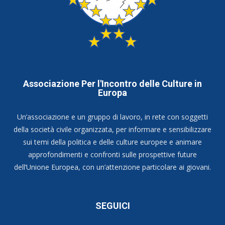
Associazione Per l'Incontro delle Culture in
Europa
Un’associazione e un gruppo di lavoro, in rete con soggetti
della società civile organizzata, per informare e sensibilizzare
sui temi della politica e delle culture europee e animare
approfondimenti e confronti sulle prospettive future
dell’Unione Europea, con un’attenzione particolare ai giovani.
SEGUICI