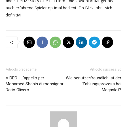
findet bei Mr Sloty eine Plattform, die sowohl Anfänger als
auch erfahrene Spieler optimal bedient. Ein Blick lohnt sich
definitiv!
Articolo precedente
Articolo successivo
VIDEO | L’appello per
Wie benutzerfreundlich ist der
Mohamed Shahin di monsignor
Zahlungsprozess bei
Derio Olivero
Megaslot?