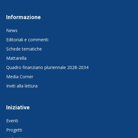
Informazione
News
Editoriali e commenti
Schede tematiche
Mattarella
Quadro finanziario pluriennale 2028-2034
Media Corner
Inviti alla lettura
Iniziative
Eventi
Progetti