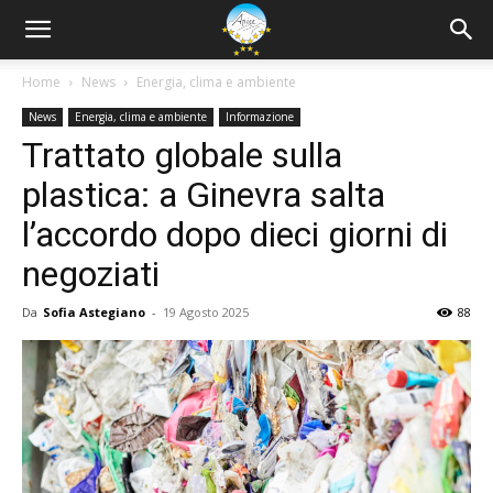
Home
News
Energia, clima e ambiente
News
Energia, clima e ambiente
Informazione
Trattato globale sulla
plastica: a Ginevra salta
l’accordo dopo dieci giorni di
negoziati
Da
Sofia Astegiano
-
19 Agosto 2025
88