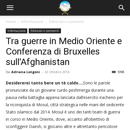
Home
Informazione
Editoriali e commenti
Informazione
Editoriali e commenti
Tra guerre in Medio Oriente e
Conferenza di Bruxelles
sull’Afghanistan
Da
Adriana Longoni
-
22 Ottobre 2016
1098
Desidererei tanto bere un tè caldo….
Sono le parole
pronunciate da un giovane curdo peshmerga durante una
pausa nella battaglia appena lanciata dall’esercito iracheno per
la riconquista di Mosul, città strategica nelle mani del sedicente
Stato islamico dal 2014. Mosul è uno dei tanti teatri di guerra
in corso in Medio Oriente, dove, accanto all’obiettivo di
sconfiggere Daesh, si giocano altre e altrettanto pericolose