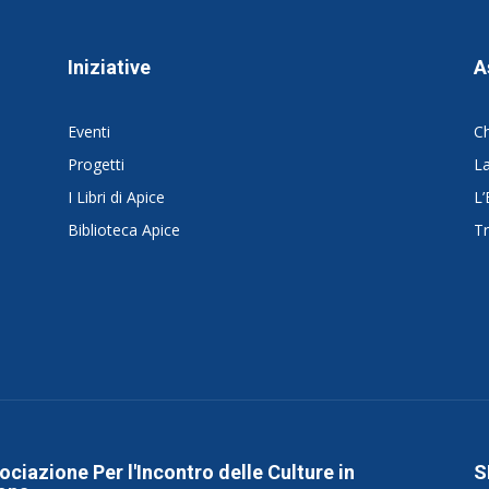
Iniziative
A
Eventi
C
Progetti
La
I Libri di Apice
L’
Biblioteca Apice
Tr
ociazione Per l'Incontro delle Culture in
S