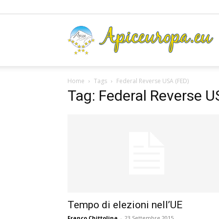
A
Home
Tags
Federal Reverse USA (FED)
Tag: Federal Reverse U
Tempo di elezioni nell’UE
Franco Chittolina
-
23 Settembre 2015