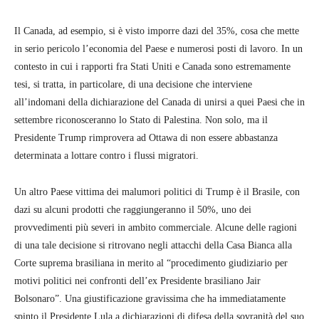
Il Canada, ad esempio, si è visto imporre dazi del 35%, cosa che mette
in serio pericolo l’economia del Paese e numerosi posti di lavoro. In un
contesto in cui i rapporti fra Stati Uniti e Canada sono estremamente
tesi, si tratta, in particolare, di una decisione che interviene
all’indomani della dichiarazione del Canada di unirsi a quei Paesi che in
settembre riconosceranno lo Stato di Palestina. Non solo, ma il
Presidente Trump rimprovera ad Ottawa di non essere abbastanza
determinata a lottare contro i flussi migratori.
Un altro Paese vittima dei malumori politici di Trump è il Brasile, con
dazi su alcuni prodotti che raggiungeranno il 50%, uno dei
provvedimenti più severi in ambito commerciale. Alcune delle ragioni
di una tale decisione si ritrovano negli attacchi della Casa Bianca alla
Corte suprema brasiliana in merito al “procedimento giudiziario per
motivi politici nei confronti dell’ex Presidente brasiliano Jair
Bolsonaro”. Una giustificazione gravissima che ha immediatamente
spinto il Presidente Lula a dichiarazioni di difesa della sovranità del suo