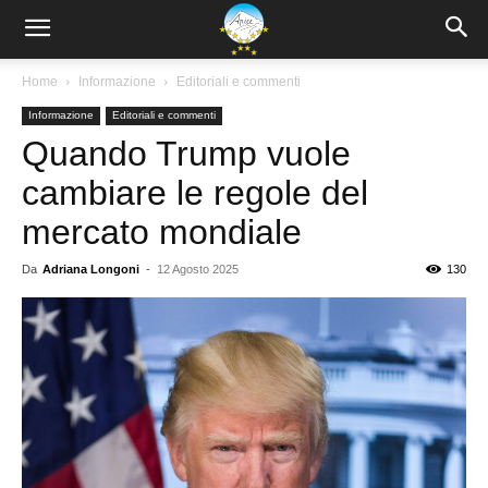
Home
Informazione
Editoriali e commenti
Informazione
Editoriali e commenti
Quando Trump vuole
cambiare le regole del
mercato mondiale
Da
Adriana Longoni
-
12 Agosto 2025
130