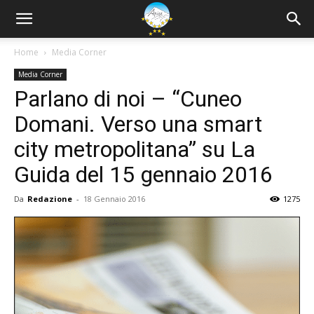
Home
Media Corner
Media Corner
Parlano di noi – “Cuneo
Domani. Verso una smart
city metropolitana” su La
Guida del 15 gennaio 2016
Da
Redazione
-
18 Gennaio 2016
1275