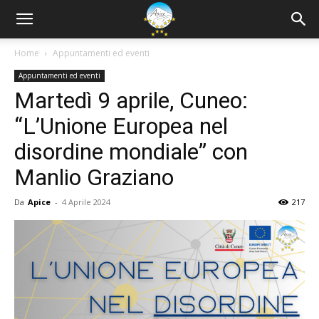
Home
Appuntamenti ed eventi
Appuntamenti ed eventi
Martedì 9 aprile, Cuneo:
“L’Unione Europea nel
disordine mondiale” con
Manlio Graziano
Da
Apice
-
4 Aprile 2024
217