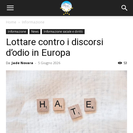
Home
Informazione
Informazione
News
Informazione sociale e diritti
Lottare contro i discorsi
d’odio in Europa
Da
Jade Novara
-
5 Giugno 2026
53