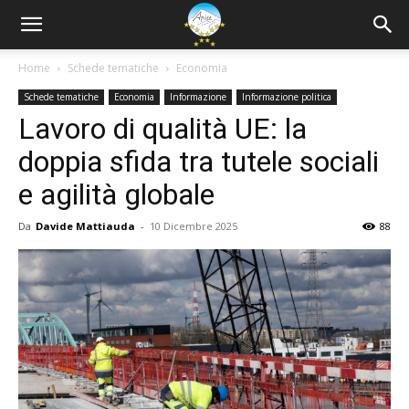
Home
Schede tematiche
Economia
Schede tematiche
Economia
Informazione
Informazione politica
Lavoro di qualità UE: la
doppia sfida tra tutele sociali
e agilità globale
Da
Davide Mattiauda
-
10 Dicembre 2025
88