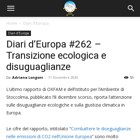
Home
Diari d'Europa
Diari d'Europa
Diari d’Europa #262 –
Transizione ecologica e
disuguaglianze
Da
Adriana Longoni
-
11 Dicembre 2020
51
L’ultimo rapporto di OXFAM e dell’Istituto per l’Ambiente di
Stoccolma, pubblicato l’8 dicembre scorso, riporta l’attenzione
sulle disuguaglianze ecologiche e sulla giustizia climatica in
Europa.
Le cifre del rapporto, intitolato “
Combattere le diseguaglianze
nelle emissioni di CO2 nell’Unione Europea
” sono molto