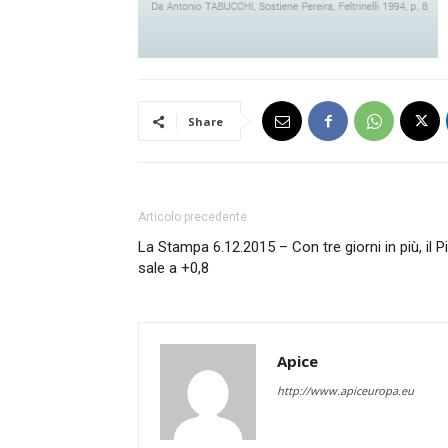
Share
Articolo precedente
La Stampa 6.12.2015 – Con tre giorni in più, il Pi
sale a +0,8
Apice
http://www.apiceuropa.eu