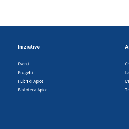
Iniziative
A
Eventi
C
Progetti
La
I Libri di Apice
L’
Biblioteca Apice
Tr