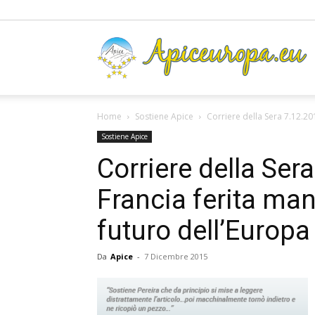
A
Home
Sostiene Apice
Corriere della Sera 7.12.20
Sostiene Apice
Corriere della Ser
Francia ferita ma
futuro dell’Europa
Da
Apice
-
7 Dicembre 2015