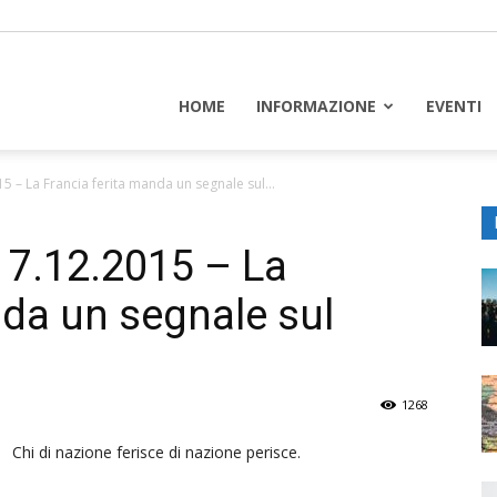
piceuropa
HOME
INFORMAZIONE
EVENTI
15 – La Francia ferita manda un segnale sul...
a 7.12.2015 – La
nda un segnale sul
1268
Chi di nazione ferisce di nazione perisce.