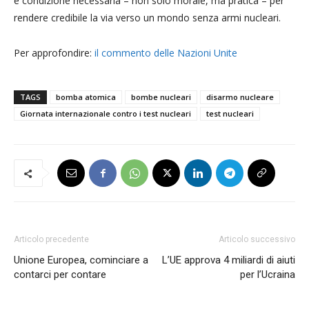
è condizione necessaria – non solo morale, ma pratica – per
rendere credibile la via verso un mondo senza armi nucleari.
Per approfondire:
il commento delle Nazioni Unite
TAGS
bomba atomica
bombe nucleari
disarmo nucleare
Giornata internazionale contro i test nucleari
test nucleari
Articolo precedente
Articolo successivo
Unione Europea, cominciare a
L’UE approva 4 miliardi di aiuti
contarci per contare
per l’Ucraina