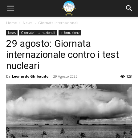
Home
News
Giornate internazionali
News
Giornate internazionali
Informazione
29 agosto: Giornata
internazionale contro i test
nucleari
Da
Leonardo Ghibaudo
-
29 Agosto 2025
128