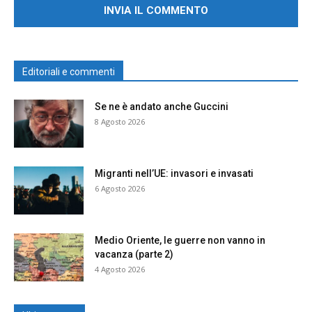
Editoriali e commenti
Se ne è andato anche Guccini
8 Agosto 2026
Migranti nell’UE: invasori e invasati
6 Agosto 2026
Medio Oriente, le guerre non vanno in
vacanza (parte 2)
4 Agosto 2026