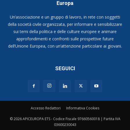
Europa
Un’associazione e un gruppo di lavoro, in rete con soggetti
della società civile organizzata, per informare e sensibilizzare
sui temi della politica e delle culture europee e animare
approfondimenti e confronti sulle prospettive future
dell’Unione Europea, con un’attenzione particolare ai giovani.
SEGUICI
Accesso Redattori
Informativa Cookies
© 2026 APICEUROPA ETS - Codice Fiscale 97660560018 | Partita IVA
03600230043