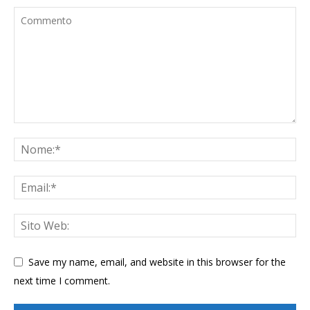
Save my name, email, and website in this browser for the
next time I comment.