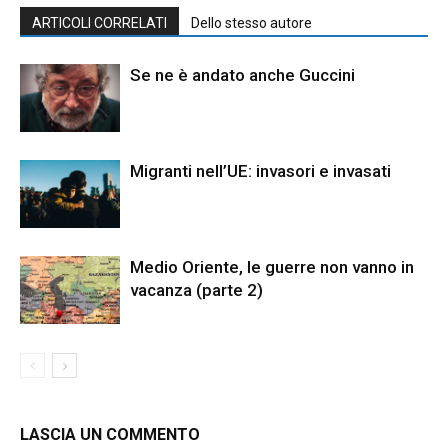
ARTICOLI CORRELATI
Dello stesso autore
Se ne è andato anche Guccini
Migranti nell’UE: invasori e invasati
Medio Oriente, le guerre non vanno in
vacanza (parte 2)
LASCIA UN COMMENTO