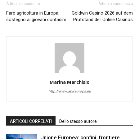
Articolo precedente
Articolo successivo
Fare agricoltura in Europa:
Goldwin Casino 2026 auf dem
sostegno ai giovani contadini
Prüfstand der Online Casinos
Marina Marchisio
http://www.apiceuropa.eu
ARTICOLI CORRELATI
Dello stesso autore
Unione Europea: confini, frontiere,