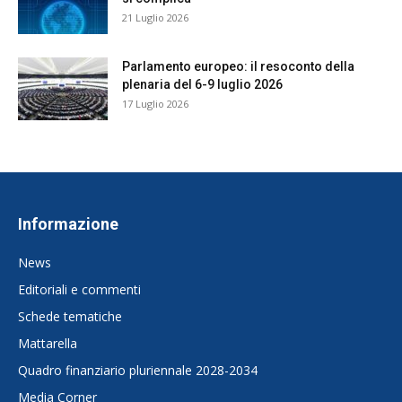
21 Luglio 2026
Parlamento europeo: il resoconto della
plenaria del 6-9 luglio 2026
17 Luglio 2026
Informazione
News
Editoriali e commenti
Schede tematiche
Mattarella
Quadro finanziario pluriennale 2028-2034
Media Corner