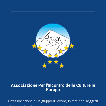
Associazione Per l'Incontro delle Culture in
Europa
Un’associazione e un gruppo di lavoro, in rete con soggetti