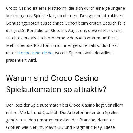
Croco Casino ist eine Plattform, die sich durch eine gelungene
Mischung aus Spielvielfalt, modernem Design und attraktiven
Bonusangeboten auszeichnet. Schon beim ersten Besuch fällt
das große Portfolio an Slots ins Auge, das sowohl klassische
Früchteslots als auch moderne Video-Automaten umfasst.
Mehr über die Plattform und ihr Angebot erfährst du direkt
unter
crococasino-de.de
, wo die Spielauswahl detailliert
präsentiert wird.
Warum sind Croco Casino
Spielautomaten so attraktiv?
Der Reiz der Spielautomaten bei Croco Casino liegt vor allem
in ihrer Vielfalt und Qualität. Die Anbieter hinter den Spielen
gehören zu den renommiertesten der Branche, darunter
Größen wie NetEnt, Play’n GO und Pragmatic Play. Diese