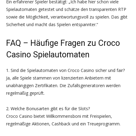
Ein erfahrener Spieler bestätigt: „Ich habe hier schon viele
Spielautomaten getestet und schätze den transparenten RTP
sowie die Möglichkeit, verantwortungsvoll zu spielen. Das gibt
Sicherheit und macht das Spielen entspannter.“
FAQ – Häufige Fragen zu Croco
Casino Spielautomaten
1. Sind die Spielautomaten von Croco Casino sicher und fair?
Ja, alle Spiele stammen von lizenzierten Anbietern mit
unabhängigen Zertifikaten. Die Zufallsgeneratoren werden
regelmäßig geprüft.
2. Welche Bonusarten gibt es für die Slots?
Croco Casino bietet Willkommensboni mit Freispielen,
regelmäßige Aktionen, Cashback und ein Treueprogramm.