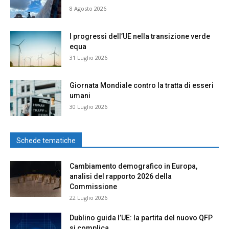
8 Agosto 2026
I progressi dell’UE nella transizione verde
equa
31 Luglio 2026
Giornata Mondiale contro la tratta di esseri
umani
30 Luglio 2026
Schede tematiche
Cambiamento demografico in Europa,
analisi del rapporto 2026 della
Commissione
22 Luglio 2026
Dublino guida l’UE: la partita del nuovo QFP
si complica