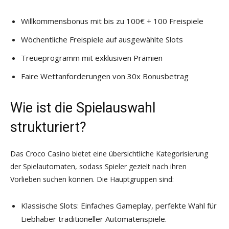
Willkommensbonus mit bis zu 100€ + 100 Freispiele
Wöchentliche Freispiele auf ausgewählte Slots
Treueprogramm mit exklusiven Prämien
Faire Wettanforderungen von 30x Bonusbetrag
Wie ist die Spielauswahl
strukturiert?
Das Croco Casino bietet eine übersichtliche Kategorisierung
der Spielautomaten, sodass Spieler gezielt nach ihren
Vorlieben suchen können. Die Hauptgruppen sind:
Klassische Slots: Einfaches Gameplay, perfekte Wahl für
Liebhaber traditioneller Automatenspiele.