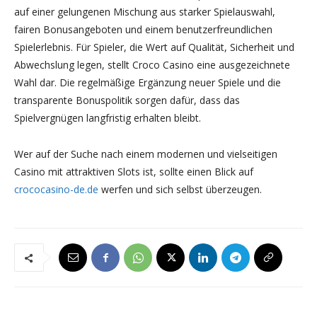
auf einer gelungenen Mischung aus starker Spielauswahl,
fairen Bonusangeboten und einem benutzerfreundlichen
Spielerlebnis. Für Spieler, die Wert auf Qualität, Sicherheit und
Abwechslung legen, stellt Croco Casino eine ausgezeichnete
Wahl dar. Die regelmäßige Ergänzung neuer Spiele und die
transparente Bonuspolitik sorgen dafür, dass das
Spielvergnügen langfristig erhalten bleibt.
Wer auf der Suche nach einem modernen und vielseitigen
Casino mit attraktiven Slots ist, sollte einen Blick auf
crococasino-de.de
werfen und sich selbst überzeugen.