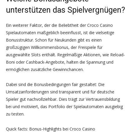
unterstützen das Spielvergnügen?
Ein weiterer Faktor, der die Beliebtheit der Croco Casino
Spielautomaten maßgeblich beeinflusst, ist die vielseitige
Bonusstruktur. Schon für Neukunden gibt es einen
großzügigen Willkommensbonus, der Freispiele für
ausgewählte Slots enthält. Regelmäßige Aktionen, wie Reload-
Boni oder Cashback-Angebote, halten die Spannung und
ermöglichen zusätzliche Gewinnchancen.
Dabei sind die Bonusbedingungen fair gestaltet: Die
Umsatzanforderungen sind transparent und für deutsche
Spieler gut nachvollziehbar. Dies trägt zur Vertrauensbildung
bei und motiviert, das Portfolio der Spielautomaten ausgiebig
zu testen.
Quick facts: Bonus-Highlights bei Croco Casino