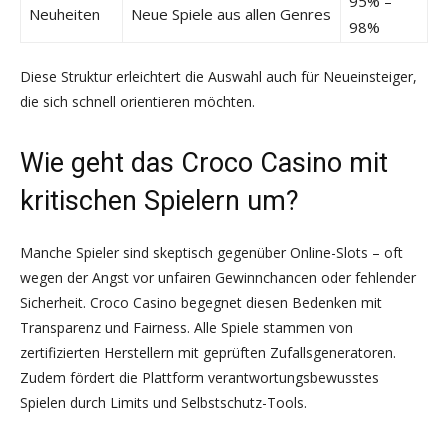
95% –
Neuheiten
Neue Spiele aus allen Genres
98%
Diese Struktur erleichtert die Auswahl auch für Neueinsteiger,
die sich schnell orientieren möchten.
Wie geht das Croco Casino mit
kritischen Spielern um?
Manche Spieler sind skeptisch gegenüber Online-Slots – oft
wegen der Angst vor unfairen Gewinnchancen oder fehlender
Sicherheit. Croco Casino begegnet diesen Bedenken mit
Transparenz und Fairness. Alle Spiele stammen von
zertifizierten Herstellern mit geprüften Zufallsgeneratoren.
Zudem fördert die Plattform verantwortungsbewusstes
Spielen durch Limits und Selbstschutz-Tools.