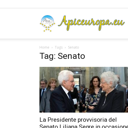
A
Home
Tags
Senato
Tag: Senato
La Presidente provvisoria del
Senato Liliana Segre in occasion