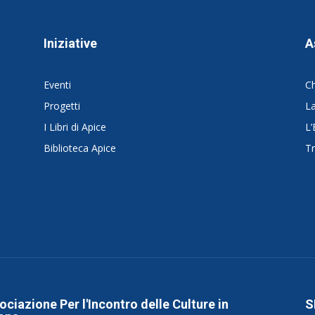
Iniziative
A
Eventi
C
Progetti
La
I Libri di Apice
L’
Biblioteca Apice
Tr
ociazione Per l'Incontro delle Culture in
S