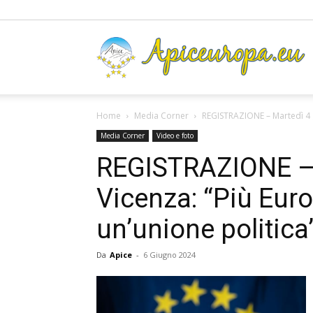
A
Home
Media Corner
REGISTRAZIONE – Martedì 4 gi
Media Corner
Video e foto
REGISTRAZIONE – 
Vicenza: “Più Euro
un’unione politica
Da
Apice
-
6 Giugno 2024