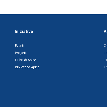
Iniziative
A
Eventi
C
Progetti
La
I Libri di Apice
L’
Biblioteca Apice
Tr