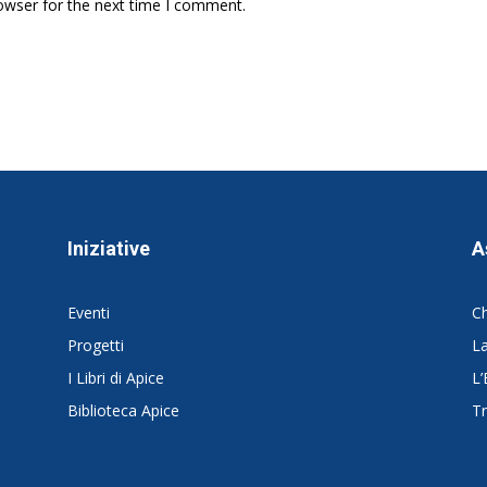
owser for the next time I comment.
Iniziative
A
Eventi
C
Progetti
La
I Libri di Apice
L’
Biblioteca Apice
Tr