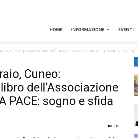
piceuropa
HOME
INFORMAZIONE
EVENTI
raio, Cuneo: presentazione del libro dell’Associazione APICE “VINCERE LA PACE:.
raio, Cuneo:
libro dell’Associazione
A PACE: sogno e sfida
235