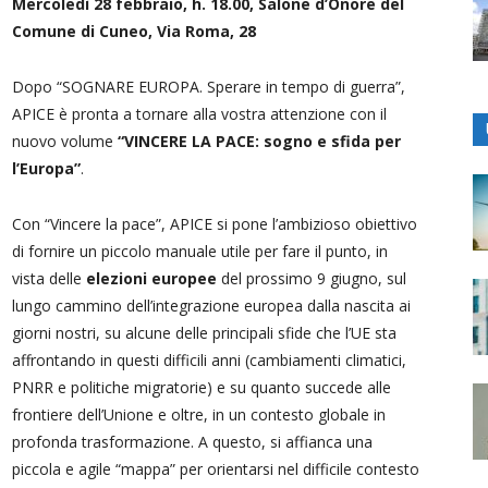
Mercoledì 28 febbraio, h. 18.00, Salone d’Onore del
Comune di Cuneo, Via Roma, 28
Dopo “SOGNARE EUROPA. Sperare in tempo di guerra”,
APICE è pronta a tornare alla vostra attenzione con il
nuovo volume
“VINCERE LA PACE: sogno e sfida per
l’Europa”
.
Con “Vincere la pace”, APICE si pone l’ambizioso obiettivo
di fornire un piccolo manuale utile per fare il punto, in
vista delle
elezioni europee
del prossimo 9 giugno, sul
lungo cammino dell’integrazione europea dalla nascita ai
giorni nostri, su alcune delle principali sfide che l’UE sta
affrontando in questi difficili anni (cambiamenti climatici,
PNRR e politiche migratorie) e su quanto succede alle
frontiere dell’Unione e oltre, in un contesto globale in
profonda trasformazione. A questo, si affianca una
piccola e agile “mappa” per orientarsi nel difficile contesto