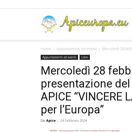
A
Home
Appuntamenti ed eventi
Mercoledì 28 febb
Appuntamenti ed eventi
Libro
Mercoledì 28 febb
presentazione del 
APICE “VINCERE L
per l’Europa”
Da
Apice
-
24 Febbraio 2024