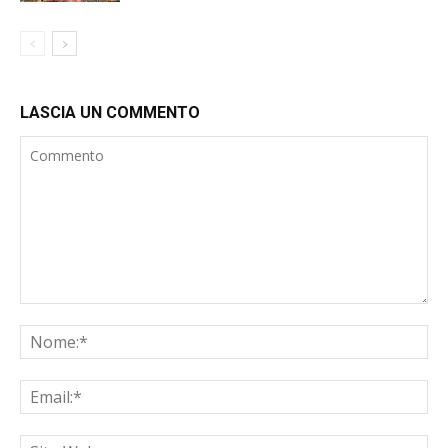
LASCIA UN COMMENTO