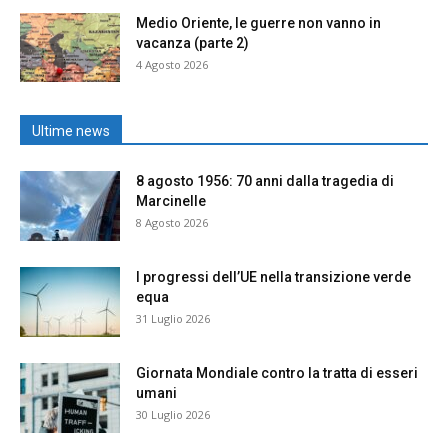
Medio Oriente, le guerre non vanno in
vacanza (parte 2)
4 Agosto 2026
Ultime news
8 agosto 1956: 70 anni dalla tragedia di
Marcinelle
8 Agosto 2026
I progressi dell’UE nella transizione verde
equa
31 Luglio 2026
Giornata Mondiale contro la tratta di esseri
umani
30 Luglio 2026