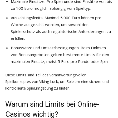
Maximale Einsätze: Pro Spielrunde sind Einsätze von bis
zu 100 Euro möglich, abhängig vom Spieltyp.
Auszahlungslimits: Maximal 5.000 Euro können pro
Woche ausgezahlt werden, um sowohl den
Spielerschutz als auch regulatorische Anforderungen zu
erfüllen.
Bonussätze und Umsatzbedingungen: Beim Einlösen
von Bonusangeboten gelten bestimmte Limits für den
maximalen Einsatz, meist 5 Euro pro Runde oder Spin.
Diese Limits sind Teil des verantwortungsvollen
Spielkonzeptes von Viking Luck, um Spielern eine sichere und
kontrollierte Spielumgebung zu bieten.
Warum sind Limits bei Online-
Casinos wichtig?