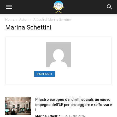
Home
Autori
Articoli di Marina Schettini
Marina Schettini
8 ARTICOLI
0 COMMENTI
Pilastro europeo dei diritti sociali: un nuovo
impegno dell’UE per proteggere e rafforzare
i...
Marina Schettini
-
29 Luglio 2026