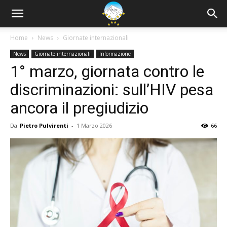
Home
News
Giornate internazionali
News
Giornate internazionali
Informazione
1° marzo, giornata contro le
discriminazioni: sull’HIV pesa
ancora il pregiudizio
Da
Pietro Pulvirenti
-
1 Marzo 2026
66