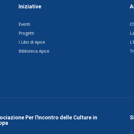
Iniziative
A
Eventi
C
Progetti
La
I Libri di Apice
L’
Biblioteca Apice
Tr
ociazione Per l'Incontro delle Culture in
S
opa