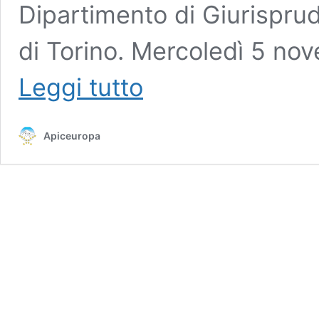
Dipartimento di Giurisprud
di Torino. Mercoledì 5 n
Gli
Leggi tutto
appuntamenti
di
APICEUROPA
Apiceuropa
nelle
scuole
della
settimana
del
3/11/2025